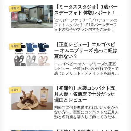
【ミータススタジオ】1歳バー
子育て
スデーフォト 体験レポート！
“ひろぴーファミリー”プロデュースの
フォトスタジオにて1歳バースデーフ
ォトの様子やプラン内容をご紹介！
【正直レビュー】エルゴベビ
子育て
ー オムニブリーズ 抱っこ紐は
蒸れない？
エルゴベビー オムニブリーズの正直
レビュー。子連れ外出や旅行で使って
感じたメリット・デメリットを紹介。
通気性や使い心地、どんな人におすす
めか詳しく解説します。
【初節句】木製コンパクト五
子育て
月人形・名前旗で十分だった
理由とレビュー
初節句に何を準備すればいいか分から
ない方へ。実際にコンパクトな五月人
形と名前旗を購入して飾ってみた体験
談を紹介します。マンションでも置け
るサイズ感や選び方、メリット・デメ
リットも詳しく解説。