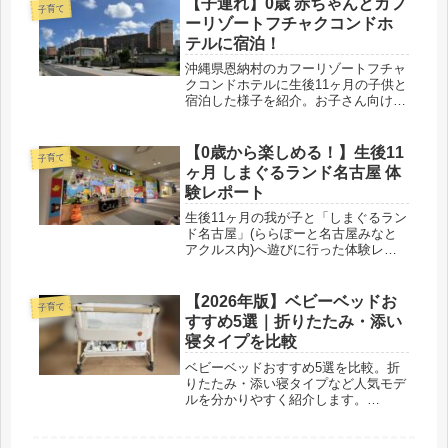
【子連れ】0歳 赤ちゃんとカフ
子育て
ーリゾートフチャクコンドホ
テルに宿泊！
沖縄県恩納村のカフーリゾートフチャ
クコンドホテルに生後11ヶ月の子供と
宿泊した様子を紹介。お子さん向けサ
ービスも充実しており親子で楽しめ
る、そんなホテルでしたので子連れ旅
行を検討中の方に参考になれば幸いで
【0歳から楽しめる！】生後11
子育て
す！
ヶ月 しまぐるランド名古屋 体
験レポート
生後11ヶ月の我が子と「しまぐるラン
ド名古屋」(ららぽーと名古屋みなと
アクルス内)へ遊びに行った体験レポ
ート。0歳からとても楽しめたので参
考になれば幸いです。
【2026年版】ベビーベッドお
子育て
すすめ5選｜折りたたみ・添い
寝タイプを比較
ベビーベッドおすすめ5選を比較。折
りたたみ・添い寝タイプなど人気モデ
ルを分かりやすく紹介します。
HZDMJベビーベッドの口コミレビュ
ーも紹介しているので、初めてのベビ
ーベッド選びの参考にしてください。