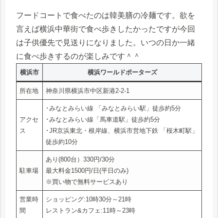
フードコートで食べたのは韓美膳の冷麺です。欲を
言えば横浜中華街で食べ歩きしたかったですが今回
は子供優先で見送りになりました。いつの日か一緒
に食べ歩きするのが楽しみです＾＾
横浜市
横浜ワールドポーターズ
所在地
神奈川県横浜市中区新港2-2-1
･みなとみらい線 「みなとみらい駅」徒歩約5分
アクセ
･みなとみらい線「馬車道駅」徒歩約5分
ス
･JR京浜東北・根岸線、横浜市営地下鉄 「桜木町駅」
徒歩約10分
あり(800台）330円/30分
駐車場
最大料金1500円/日(平日のみ)
※買い物で無料サービスあり
営業時
ショッピング:10時30分～21時
間
レストラン&カフェ:11時～23時