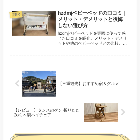
ます！楽しい旅にするための参考にな
れば幸いです。
hzdmjベビーベッドの口コミ｜
子育て
メリット・デメリットと後悔
しない選び方
hzdmjベビーベッドを実際に使って感
じた口コミを紹介。メリット・デメリ
ットや他のベビーベッドとの比較、向
いている人・向かない人、よくある疑
問まで購入前に分かりやすくまとめま
した。
【三重観光】おすすめ宿＆グルメ
【レビュー】タンスのゲン 折りたた
み式 木製ハイチェア