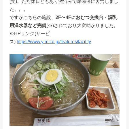
(笑)。ただ休日ともあり激混みで席確保に苦労しまし
た。。。
ですがこちらの施設、
2F〜4Fにおむつ交換台・調乳
用温水器など完備
(※)されており大変助かりました。
※HPリンク(サービ
ス):
https://www.yim.co.jp/features/facility