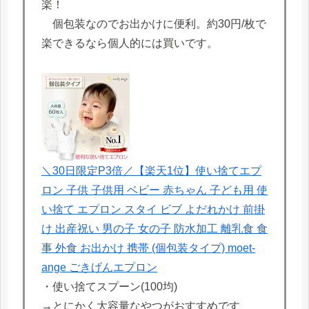
楽！
個包装なのでお出かけに便利。約30円/枚で
楽できるなら個人的には買いです。
＼30日限定P3倍／【楽天1位】使い捨てエプ
ロン 子供 子供用 ベビー 赤ちゃん 子ども用 使
い捨て エプロン スタイ ビブ よだれかけ 前掛
け 出産祝い 男の子 女の子 防水加工 離乳食 食
事 外食 お出かけ 携帯 (個包装タイプ) moet-
ange ごきげんエプロン
・使い捨てスプーン(100均)
→とにかく大容量なやつがおすすめです