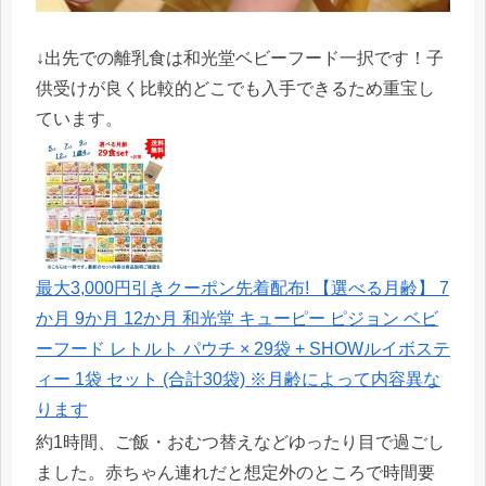
↓出先での離乳食は和光堂ベビーフード一択です！子
供受けが良く比較的どこでも入手できるため重宝し
ています。
最大3,000円引きクーポン先着配布! 【選べる月齢】 7
か月 9か月 12か月 和光堂 キューピー ピジョン ベビ
ーフード レトルト パウチ × 29袋 + SHOWルイボステ
ィー 1袋 セット (合計30袋) ※月齢によって内容異な
ります
約1時間、ご飯・おむつ替えなどゆったり目で過ごし
ました。赤ちゃん連れだと想定外のところで時間要