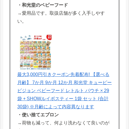
・和光堂のベビーフード
→愛用品です。取扱店舗が多く入手しやす
い。
最大3,000円引きクーポン先着配布! 【選べる
月齢】 7か月 9か月 12か月 和光堂 キューピー
ピジョン ベビーフード レトルト パウチ × 29
袋 + SHOWルイボスティー 1袋 セット (合計
30袋) ※月齢によって内容異なります
・使い捨てエプロン
→荷物も減って、何より洗わなくて良いのが