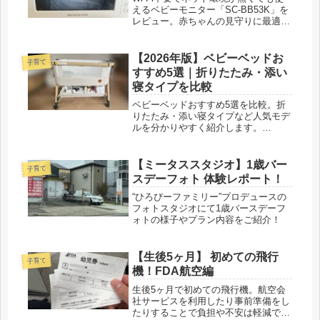
えるベビーモニター「SC-BB53K」を
レビュー。赤ちゃんの見守りに最適な
機能や使い勝手、購入の決め手を紹介
します。
【2026年版】ベビーベッドお
子育て
すすめ5選｜折りたたみ・添い
寝タイプを比較
ベビーベッドおすすめ5選を比較。折
りたたみ・添い寝タイプなど人気モデ
ルを分かりやすく紹介します。
HZDMJベビーベッドの口コミレビュ
ーも紹介しているので、初めてのベビ
ーベッド選びの参考にしてください。
【ミータススタジオ】1歳バー
子育て
スデーフォト 体験レポート！
“ひろぴーファミリー”プロデュースの
フォトスタジオにて1歳バースデーフ
ォトの様子やプラン内容をご紹介！
【生後5ヶ月】 初めての飛行
子育て
機！FDA航空編
生後5ヶ月で初めての飛行機。航空会
社サービスを利用したり事前準備をし
たりすることで負担や不安は軽減でき