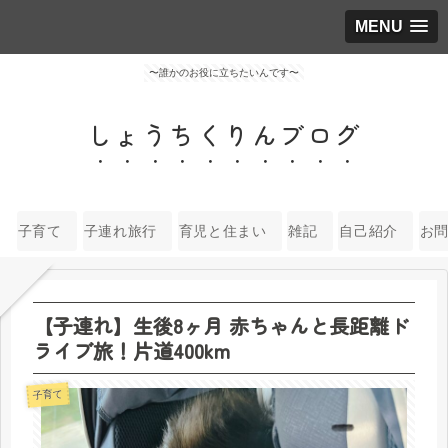
MENU
〜誰かのお役に立ちたいんです〜
しょうちくりんブログ
子育て
子連れ旅行
育児と住まい
雑記
自己紹介
お
【子連れ】生後8ヶ月 赤ちゃんと長距離ド
ライブ旅！片道400km
子育て