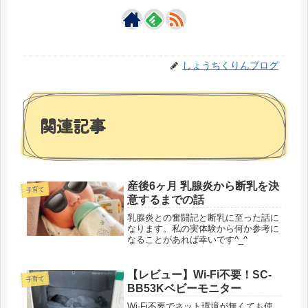
しょうちくりんブログ
関連記事
産後6ヶ月 乳腺炎から断乳を決
子育て
意するまでの話
乳腺炎との奮闘記と断乳に至った話に
なります。私の実体験から何か参考に
なることがあれば幸いです^_^
【レビュー】Wi-Fi不要！SC-
子育て
BB53Kベビーモニター
Wi-Fi不要でネット環境が無くても使