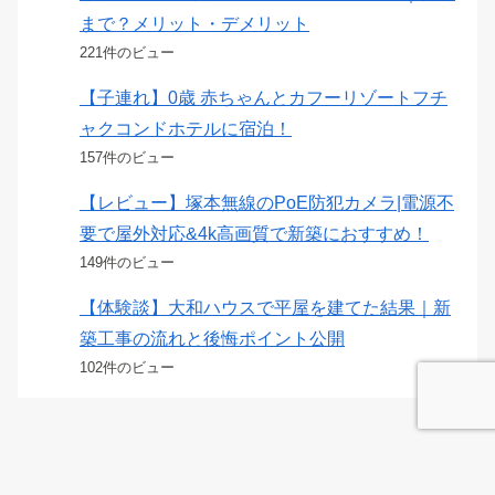
まで？メリット・デメリット
221件のビュー
【子連れ】0歳 赤ちゃんとカフーリゾートフチ
ャクコンドホテルに宿泊！
157件のビュー
【レビュー】塚本無線のPoE防犯カメラ|電源不
要で屋外対応&4k高画質で新築におすすめ！
149件のビュー
【体験談】大和ハウスで平屋を建てた結果｜新
築工事の流れと後悔ポイント公開
102件のビュー