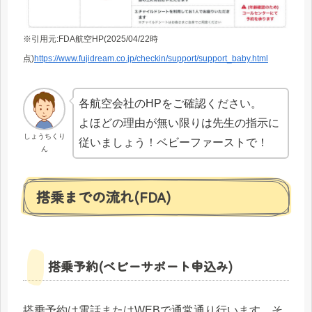
※引用元:FDA航空HP(2025/04/22時
点)
https://www.fujidream.co.jp/checkin/support/support_baby.html
各航空会社のHPをご確認ください。
よほどの理由が無い限りは先生の指示に
しょうちくり
従いましょう！ベビーファーストで！
ん
搭乗までの流れ(FDA)
搭乗予約(ベビーサポート申込み)
搭乗予約は電話またはWEBで通常通り行います。そ