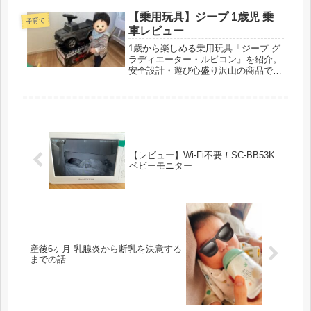
【乗用玩具】ジープ 1歳児 乗
子育て
車レビュー
1歳から楽しめる乗用玩具「ジープ グ
ラディエーター・ルビコン』を紹介。
安全設計・遊び心盛り沢山の商品で
す！
【レビュー】Wi-Fi不要！SC-BB53K
ベビーモニター
産後6ヶ月 乳腺炎から断乳を決意する
までの話