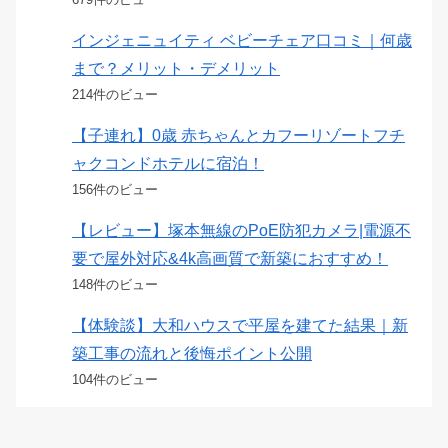
インジェニュイティ ベビーチェア口コミ｜何歳
まで？メリット・デメリット
214件のビュー
【子連れ】0歳 赤ちゃんとカフーリゾートフチ
ャクコンドホテルに宿泊！
156件のビュー
【レビュー】塚本無線のPoE防犯カメラ|電源不
要で屋外対応&4k高画質で新築におすすめ！
148件のビュー
【体験談】大和ハウスで平屋を建てた結果｜新
築工事の流れと後悔ポイント公開
104件のビュー