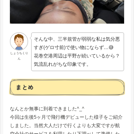
そんな中、三半規管が弱弱な私は気分悪
すぎ(ゲロ寸前)で使い物にならず…😅
しょうちくり
花巻空港周辺は平野が続いているから？
ん
気流乱れがちな印象です。
まとめ
なんとか無事に到着できました^_^
今回は生後5ヶ月で飛行機デビューした様子をご紹介
しました。当然大人だけで行くよりも大変ですが航
空会社のサービスを利用したり下調べして準備した