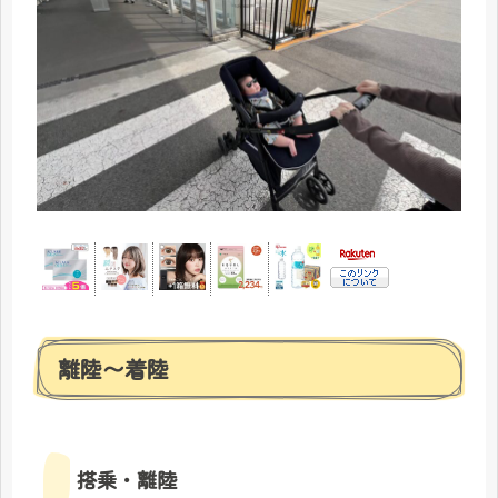
離陸〜着陸
搭乗・離陸