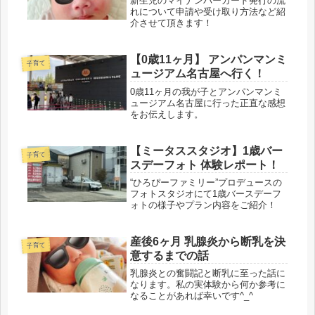
新生児のマイナンバーカード発行の流
れについて申請や受け取り方法など紹
介させて頂きます！
【0歳11ヶ月】 アンパンマンミ
子育て
ュージアム名古屋へ行く！
0歳11ヶ月の我が子とアンパンマンミ
ュージアム名古屋に行った正直な感想
をお伝えします。
【ミータススタジオ】1歳バー
子育て
スデーフォト 体験レポート！
“ひろぴーファミリー”プロデュースの
フォトスタジオにて1歳バースデーフ
ォトの様子やプラン内容をご紹介！
産後6ヶ月 乳腺炎から断乳を決
子育て
意するまでの話
乳腺炎との奮闘記と断乳に至った話に
なります。私の実体験から何か参考に
なることがあれば幸いです^_^