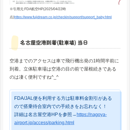
※引用元:FDA航空HP(2025/04/22時
点)
https://www.fujidream.co.jp/checkin/support/support_baby.html
名古屋空港到着(駐車場) 当日
空港までのアクセスは車で飛行機出発の1時間半前に
到着。立体駐車場は空港の目の前で屋根続きである
のは凄く便利ですね^_^
FDA/JAL便を利用する方は駐車料金割引がある
ので搭乗待合室内での手続きをお忘れなく！
詳細は名古屋空港HPを参照→
https://nagoya-
airport.jp/access/parking.html