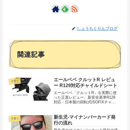
しょうちくりんブログ
関連記事
エールベベ クルットR レビュ
子育て
ー R129対応チャイルドシート
エールベベ「クルットR」を実際に使
った正直レビュー。新安全基準R129
対応・日本製の回転式ISOFIXチャイ
ルドシートの安全性・使い心地・コン
ビやアップリカとの比較まで徹底解
説。
新生児-マイナンバーカード発
子育て
行の流れ