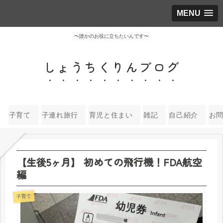
MENU
〜誰かのお役に立ちたいんです〜
しょうちくりんブログ
子育て
子連れ旅行
育児と住まい
雑記
自己紹介
お
【生後5ヶ月】 初めての飛行機！FDA航空
編
子育て