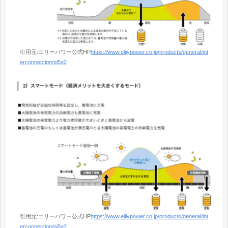
引用元:エリーパワー公式HP
https://www.eliiypower.co.jp/products/general/int
erconnection/pi5g2
引用元:エリーパワー公式HP
https://www.eliiypower.co.jp/products/general/int
erconnection/pi5g2