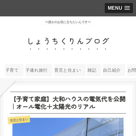
MENU
〜誰かのお役に立ちたいんです〜
しょうちくりんブログ
子育て
子連れ旅行
育児と住まい
雑記
自己紹介
お
【子育て家庭】大和ハウスの電気代を公開
｜オール電化＋太陽光のリアル
育児と住まい