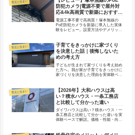
【レビュー】塚本無線のPoE
育児と住まい
防犯カメラ|電源不要で屋外対
応&4k高画質で新築におすす
め！
電源工事不要で高画質！塚本無線の
PoE防犯カメラを新築に導入した実体
験をレビュー。設置方法やデメリット
も解説しています。
子育てをきっかけに家づくり
育児と住まい
を決意した話｜後悔しないた
めの考え方
子どもが生まれて家づくりを考え始め
た方へ。我が家が子育てをきっかけに
家づくりを決意した理由を実体験ベー
スで解説します。住まいの不満や考え
方も紹介。
【2026年】大和ハウスは高
育児と住まい
い？積水ハウス・一条工務店
と比較して分かった違い
ダイワハウスは高い？積水ハウス・一
条工務店と比較して分かった違いを実
体験ベースで解説。価格・性能・向い
ている人を分かりやすくまとめまし
た。これから家づくりを検討している
方は必見です。