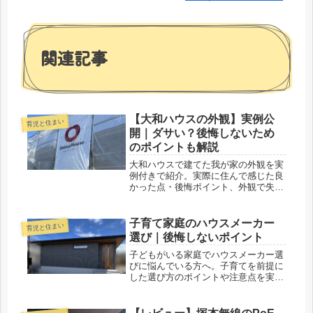
関連記事
【大和ハウスの外観】実例公
育児と住まい
開｜ダサい？後悔しないため
のポイントも解説
大和ハウスで建てた我が家の外観を実
例付きで紹介。実際に住んで感じた良
かった点・後悔ポイント、外観で失敗
しないためのコツも解説します。これ
から家づくりをする方必見です。
子育て家庭のハウスメーカー
育児と住まい
選び｜後悔しないポイント
子どもがいる家庭でハウスメーカー選
びに悩んでいる方へ。子育てを前提に
した選び方のポイントや注意点を実体
験ベースで解説します。後悔しないた
めの判断基準も紹介。